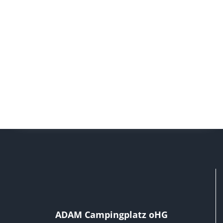
Brötchenservice nur in den Ferien
Bei uns ist immer was los… Hier
finden Sie die aktuell geplanten
Termine zu unseren
ADAM Campingplatz oHG