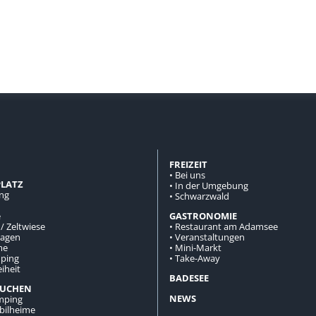
FREIZEIT
•
Bei uns
LATZ
•
In der Umgebung
ung
•
Schwarzwald
e
GASTRONOMIE
 / Zeltwiese
•
Restaurant am Adamsee
lagen
•
Veranstaltungen
me
•
Mini-Markt
ping
•
Take-Away
eiheit
BADESEE
BUCHEN
NEWS
amping
obilheime