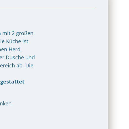
n mit 2 großen
e Küche ist
men Herd,
ner Dusche und
ereich ab. Die
sgestattet
änken