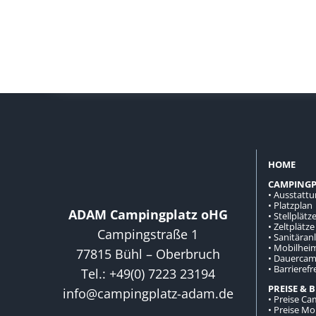
HOME
CAMPINGP
• Ausstatt
• Platzplan
ADAM Campingplatz oHG
• Stellplätz
• Zeltplätze
Campingstraße 1
• Sanitäran
• Mobilhei
77815 Bühl – Oberbruch
• Dauercam
• Barrierefr
Tel.: +49(0) 7223 23194
PREISE & 
info@campingplatz-adam.de
• Preise C
• Preise M